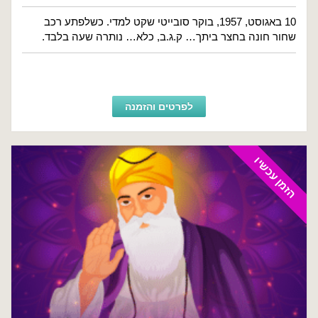
10 באגוסט, 1957, בוקר סובייטי שקט למדי. כשלפתע רכב
שחור חונה בחצר ביתך… ק.ג.ב, כלא… נותרה שעה בלבד.
לפרטים והזמנה
הזמן עכשיו