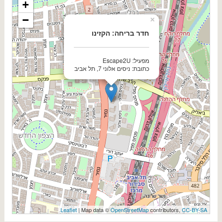
+
−
×
חדר בריחה: הקזינו
מפעיל: Escape2U
כתובת: ניסים אלוני 7, תל אביב
Leaflet
| Map data ©
OpenStreetMap
contributors,
CC-BY-SA