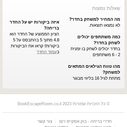
שאלות נפוצות
מה המחיר למשחק בחדר?
איזה ביקורות יש על החדר
לא נמצאו תוצאות.
בריחה?
הציון הממוצע של החדר הוא
כמה משתתפים יכולים
4.8 מתוך 5 בהתבסס על 5
לשחק בחדר?
ביקורות! קראו את הביקורות
בחדר יכולים לשחק בו זמנית
ב
עמוד החדר
2 - 6 משתתפים
מהו טווח הגילאים המתאים
למשחק?
מתחת לגיל 16 בליווי מבוגר
© כל הזכויות שמורות BookEscapeRoom.co.il 2023
חדרי בריחה - בוק אסקייפ רום
צור קשר