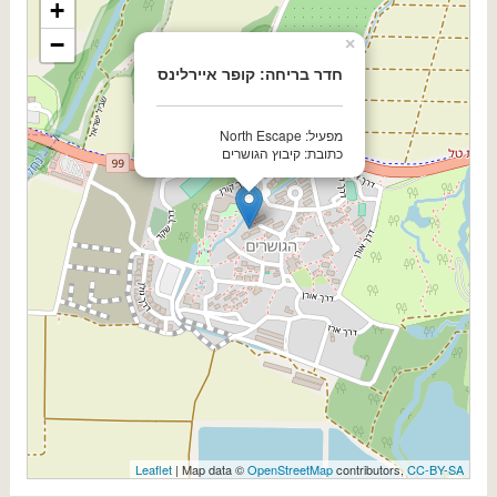
+
−
×
חדר בריחה: קופר איירלינס
מפעיל: North Escape
כתובת: קיבוץ הגושרים
Leaflet
| Map data ©
OpenStreetMap
contributors,
CC-BY-SA